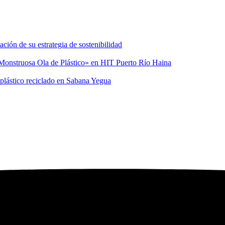
ión de su estrategia de sostenibilidad
a Monstruosa Ola de Plástico» en HIT Puerto Río Haina
 plástico reciclado en Sabana Yegua