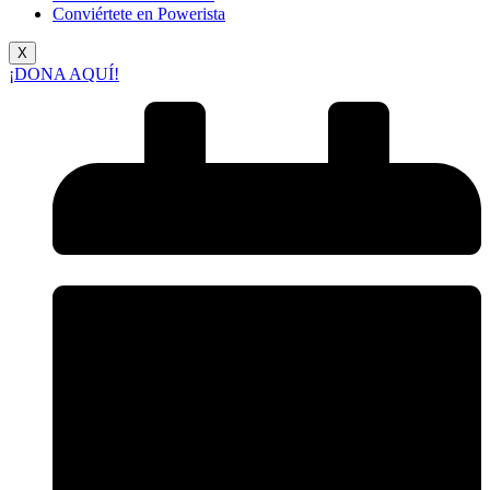
Conviértete en Powerista
X
¡DONA AQUÍ!