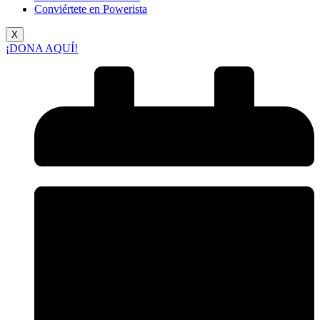
Conviértete en Powerista
X
¡DONA AQUÍ!