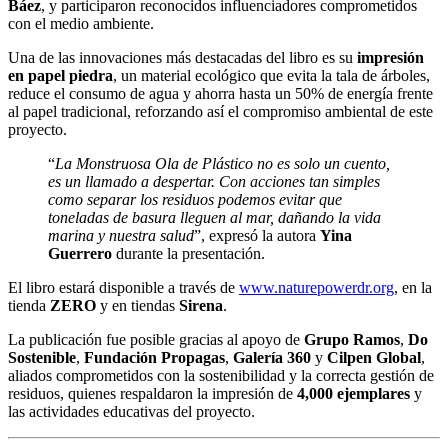
Báez
, y participaron reconocidos influenciadores comprometidos
con el medio ambiente.
Una de las innovaciones más destacadas del libro es su
impresión
en papel piedra
, un material ecológico que evita la tala de árboles,
reduce el consumo de agua y ahorra hasta un 50% de energía frente
al papel tradicional, reforzando así el compromiso ambiental de este
proyecto.
“
La Monstruosa Ola de Plástico no es solo un cuento,
es un llamado a despertar. Con acciones tan simples
como separar los residuos podemos evitar que
toneladas de basura lleguen al mar, dañando la vida
marina y nuestra salud
”, expresó la autora
Yina
Guerrero
durante la presentación.
El libro estará disponible a través de
www.naturepowerdr.org
, en la
tienda
ZERO
y en tiendas
Sirena
.
La publicación fue posible gracias al apoyo de
Grupo Ramos
,
Do
Sostenible
,
Fundación Propagas
,
Galería 360
y
Cilpen Global
,
aliados comprometidos con la sostenibilidad y la correcta gestión de
residuos, quienes respaldaron la impresión de
4,000 ejemplares
y
las actividades educativas del proyecto.