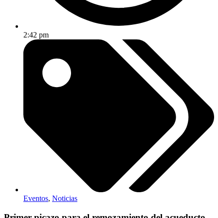
2:42 pm
Eventos
,
Noticias
Primer picazo para el remozamiento del acueducto