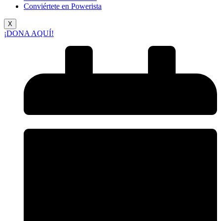
Conviértete en Powerista
X
¡DONA AQUÍ!