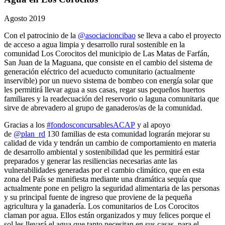
Agosto 2019
Con el patrocinio de la
@asociacioncibao
se lleva a cabo el proyecto
de acceso a agua limpia y desarrollo rural sostenible en la
comunidad Los Corocitos del municipio de Las Matas de Farfán,
San Juan de la Maguana, que consiste en el cambio del sistema de
generación eléctrico del acueducto comunitario (actualmente
inservible) por un nuevo sistema de bombeo con energía solar que
les permitirá llevar agua a sus casas, regar sus pequeños huertos
familiares y la readecuación del reservorio o laguna comunitaria que
sirve de abrevadero al grupo de ganaderos/as de la comunidad.
Gracias a los
#fondosconcursablesACAP
y al apoyo
de
@plan_rd
130 familias de esta comunidad lograrán mejorar su
calidad de vida y tendrán un cambio de comportamiento en materia
de desarrollo ambiental y sostenibilidad que les permitirá estar
preparados y generar las resiliencias necesarias ante las
vulnerabilidades generadas por el cambio climático, que en esta
zona del País se manifiesta mediante una dramática sequía que
actualmente pone en peligro la seguridad alimentaria de las personas
y su principal fuente de ingreso que proviene de la pequeña
agricultura y la ganadería. Los comunitarios de Los Corocitos
claman por agua. Ellos están organizados y muy felices porque el
sol les llevará el agua que tanto necesitan en sus casas, para el