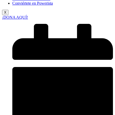
Conviértete en Powerista
X
¡DONA AQUÍ!