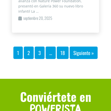
alianza con Nature Power Foundation,
presentó en Galería 360 su nuevo libro
infantil La …
septiembre 20, 2025
1
2
3
…
18
Siguiente »
Conviértete en
Powerista