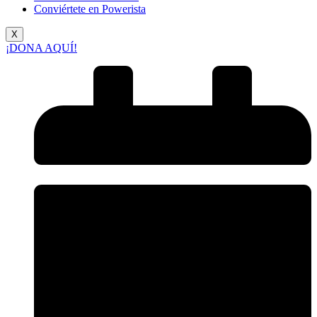
Conviértete en Powerista
X
¡DONA AQUÍ!