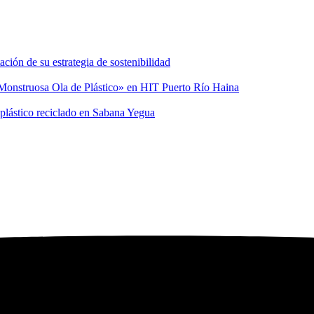
ión de su estrategia de sostenibilidad
a Monstruosa Ola de Plástico» en HIT Puerto Río Haina
 plástico reciclado en Sabana Yegua