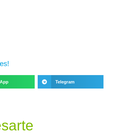
es!
sApp
Telegram
esarte