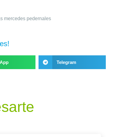
es!
sApp
Telegram
esarte