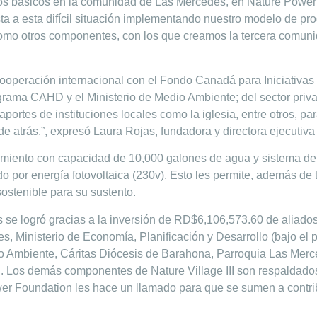
icios básicos en la comunidad de Las Mercedes, en Nature Powe
a a esta difícil situación implementando nuestro modelo de pro
como otros componentes, con los que creamos la tercera comuni
operación internacional con el Fondo Canadá para Iniciativas lo
grama CAHD y el Ministerio de Medio Ambiente; del sector priv
aportes de instituciones locales como la iglesia, entre otros, p
uede atrás.”, expresó Laura Rojas, fundadora y directora ejecuti
miento con capacidad de 10,000 galones de agua y sistema d
tado por energía fotovoltaica (230v). Esto les permite, además 
ostenible para su sustento.
se logró gracias a la inversión de
RD$6,106,573.60
de aliados
les, Ministerio de Economía, Planificación y Desarrollo (bajo 
io Ambiente, Cáritas Diócesis de Barahona, Parroquia Las Mer
tal. Los demás componentes de Nature Village III son respalda
r Foundation les hace un llamado para que se sumen a contribu