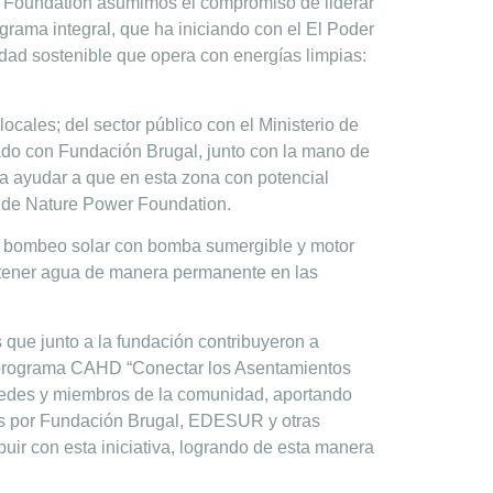
r Foundation asumimos el compromiso de liderar
grama integral, que ha iniciando con el El Poder
dad sostenible que opera con energías limpias:
cales; del sector público con el Ministerio de
ado con Fundación Brugal, junto con la mano de
ara ayudar a que en esta zona con potencial
va de Nature Power Foundation.
e bombeo solar con bomba sumergible y motor
de tener agua de manera permanente en las
 que junto a la fundación contribuyeron a
el programa CAHD “Conectar los Asentamientos
cedes y miembros de la comunidad, aportando
dos por Fundación Brugal, EDESUR y otras
ir con esta iniciativa, logrando de esta manera