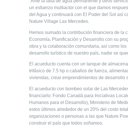
“Ante la falta de agua permanente y otros serv
un esfuerzo multiactor con el que damos respuest
del Agua y continuará con El Poder del Sol así 
Nature Village Las Mercedes.
Hemos sumado la contribución financiera de la co
Economía, Planificación y Desarrollo con su pro
obra y la colaboración comunitaria, así como los 
desarrollo turístico de nuestro país, nadie se q
El acueducto cuenta con un tanque de almacena
trifásico de 7.5 hp o caballos de fuerza, alimen
viviendas, crear emprendimientos de desarrollo s
El acueducto con bombeo solar de Las Mercedes 
financiarlo: Fondo Canadá para Iniciativas Loca
Humanos para el Desarrollo), Ministerio de Med
estos últimos alrededor de un 20% del costo to
organizaciones o personas a las que Nature Powe
construir el país que todos soñamos.