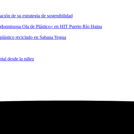
ión de su estrategia de sostenibilidad
a Monstruosa Ola de Plástico» en HIT Puerto Río Haina
 plástico reciclado en Sabana Yegua
tal desde la niñez