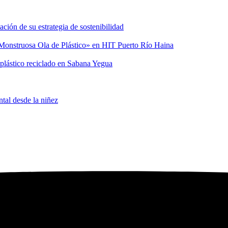
ión de su estrategia de sostenibilidad
a Monstruosa Ola de Plástico» en HIT Puerto Río Haina
 plástico reciclado en Sabana Yegua
tal desde la niñez