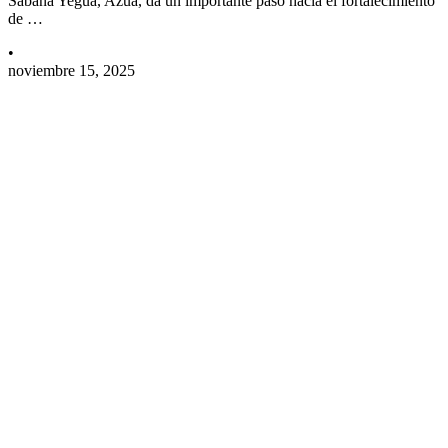
Sabana Yegua, Azua, da un importante paso hacia el fortalecimiento
de …
•
noviembre 15, 2025