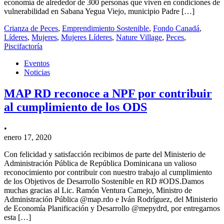
economía de alrededor de 300 personas que viven en condiciones de
vulnerabilidad en Sabana Yegua Viejo, municipio Padre […]
Crianza de Peces
,
Emprendimiento Sostenible
,
Fondo Canadá
,
Líderes
,
Mujeres
,
Mujeres Líderes
,
Nature Village
,
Peces
,
Piscifactoría
Eventos
Noticias
MAP RD reconoce a NPF por contribuir
al cumplimiento de los ODS
•
enero 17, 2020
Con felicidad y satisfacción recibimos de parte del Ministerio de
Administración Pública de República Dominicana un valioso
reconocimiento por contribuir con nuestro trabajo al cumplimiento
de los Objetivos de Desarrollo Sostenible en RD #ODS.Damos
muchas gracias al Lic. Ramón Ventura Camejo, Ministro de
Administración Pública @map.rdo e Iván Rodríguez, del Ministerio
de Economía Planificación y Desarrollo @mepydrd, por entregarnos
esta […]