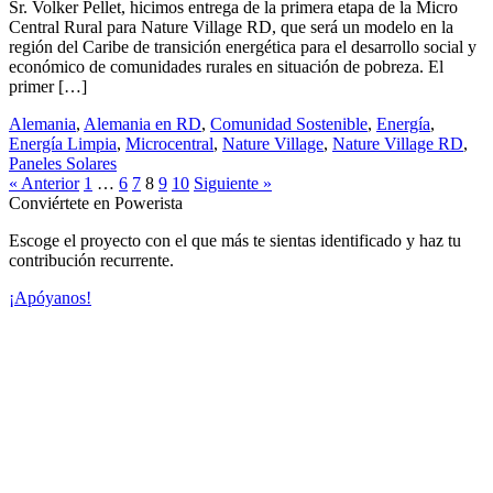
Sr. Volker Pellet, hicimos entrega de la primera etapa de la Micro
Central Rural para Nature Village RD, que será un modelo en la
región del Caribe de transición energética para el desarrollo social y
económico de comunidades rurales en situación de pobreza. El
primer […]
Alemania
,
Alemania en RD
,
Comunidad Sostenible
,
Energía
,
Energía Limpia
,
Microcentral
,
Nature Village
,
Nature Village RD
,
Paneles Solares
« Anterior
1
…
6
7
8
9
10
Siguiente »
Conviértete en
Powerista
Escoge el proyecto con el que más te sientas identificado y haz tu
contribución recurrente.
¡Apóyanos!