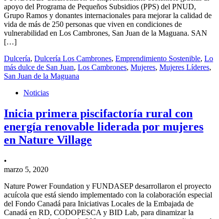
apoyo del Programa de Pequeños Subsidios (PPS) del PNUD,
Grupo Ramos y donantes internacionales para mejorar la calidad de
vida de más de 250 personas que viven en condiciones de
vulnerabilidad en Los Cambrones, San Juan de la Maguana. SAN
[…]
Dulcería
,
Dulcería Los Cambrones
,
Emprendimiento Sostenible
,
Lo
más dulce de San Juan
,
Los Cambrones
,
Mujeres
,
Mujeres Líderes
,
San Juan de la Maguana
Noticias
Inicia primera piscifactoría rural con
energía renovable liderada por mujeres
en Nature Village
•
marzo 5, 2020
Nature Power Foundation y FUNDASEP desarrollaron el proyecto
acuícola que está siendo implementado con la colaboración especial
del Fondo Canadá para Iniciativas Locales de la Embajada de
Canadá en RD, CODOPESCA y BID Lab, para dinamizar la